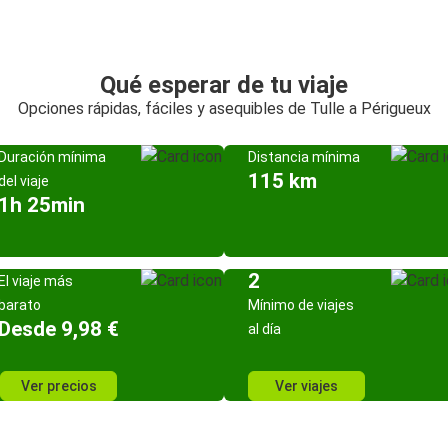
Qué esperar de tu viaje
Opciones rápidas, fáciles y asequibles de Tulle a Périgueux
Duración mínima
Distancia mínima
115 km
del viaje
1h 25min
2
El viaje más
barato
Mínimo de viajes
Desde 9,98 €
al día
Ver precios
Ver viajes