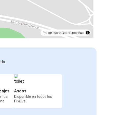
Protomaps
©
OpenStreetMap
odo:
pajes
Aseos
r tus
Disponible en todos los
rma
FlixBus