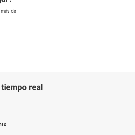
n más de
n tiempo real
nto