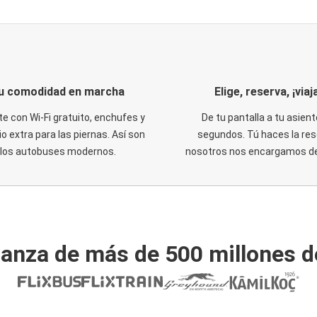
u comodidad en marcha
Elige, reserva, ¡viaja
te con Wi-Fi gratuito, enchufes y
De tu pantalla a tu asient
o extra para las piernas. Así son
segundos. Tú haces la res
los autobuses modernos.
nosotros nos encargamos del
ianza de más de 500 millones d