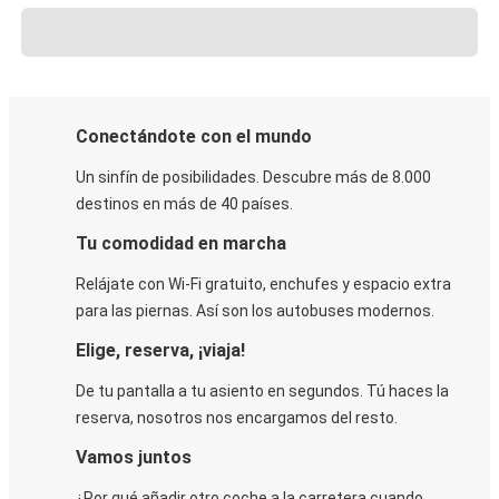
Conectándote con el mundo
Un sinfín de posibilidades. Descubre más de 8.000
destinos en más de 40 países.
Tu comodidad en marcha
Relájate con Wi-Fi gratuito, enchufes y espacio extra
para las piernas. Así son los autobuses modernos.
Elige, reserva, ¡viaja!
De tu pantalla a tu asiento en segundos. Tú haces la
reserva, nosotros nos encargamos del resto.
Vamos juntos
¿Por qué añadir otro coche a la carretera cuando