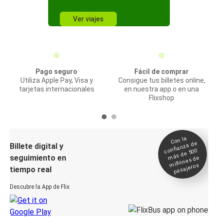
Ver viajes
Pago seguro
Fácil de comprar
Utiliza Apple Pay, Visa y
Consigue tus billetes online,
tarjetas internacionales
en nuestra app o en una
Flixshop
Con la
confianza de
Billete digital y
más de 500
seguimiento en
millones de
pasajeros
tiempo real
Descubre la App de Flix