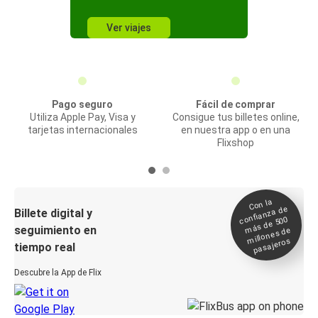
Ver viajes
Pago seguro
Fácil de comprar
Utiliza Apple Pay, Visa y
Consigue tus billetes online,
tarjetas internacionales
en nuestra app o en una
Flixshop
Con la
confianza de
Billete digital y
más de 500
seguimiento en
millones de
pasajeros
tiempo real
Descubre la App de Flix