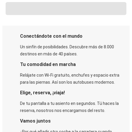
Conectándote con el mundo
Un sinfín de posibilidades. Descubre más de 8.000
destinos en más de 40 países.
Tu comodidad en marcha
Relájate con Wi-Fi gratuito, enchufes y espacio extra
para las piernas. Así son los autobuses modernos.
Elige, reserva, ¡viaja!
De tu pantalla a tu asiento en segundos. Tú haces la
reserva, nosotros nos encargamos del resto.
Vamos juntos
¿Por qué añadir otro coche a la carretera cuando