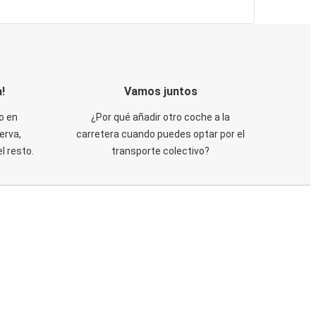
!
Vamos juntos
o en
¿Por qué añadir otro coche a la
erva,
carretera cuando puedes optar por el
 resto.
transporte colectivo?