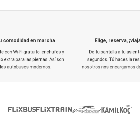
u comodidad en marcha
Elige, reserva, ¡viaja
te con Wi-Fi gratuito, enchufes y
De tu pantalla a tu asient
o extra para las piernas. Así son
segundos. Tú haces la res
los autobuses modernos.
nosotros nos encargamos del