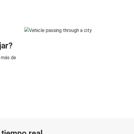
jar?
n más de
n tiempo real