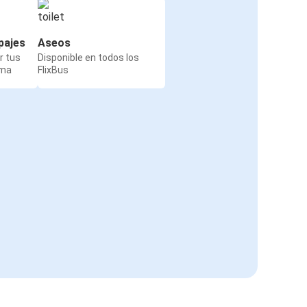
pajes
Aseos
r tus
Disponible en todos los
rma
FlixBus