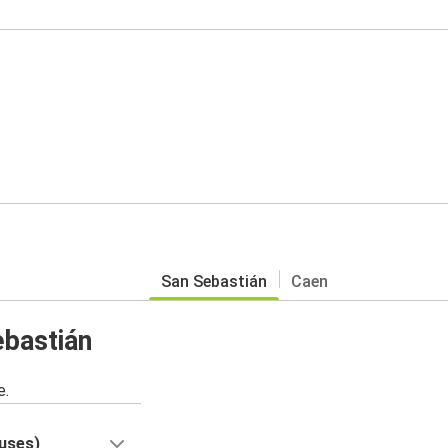
San Sebastián
Caen
ebastián
e.
buses)