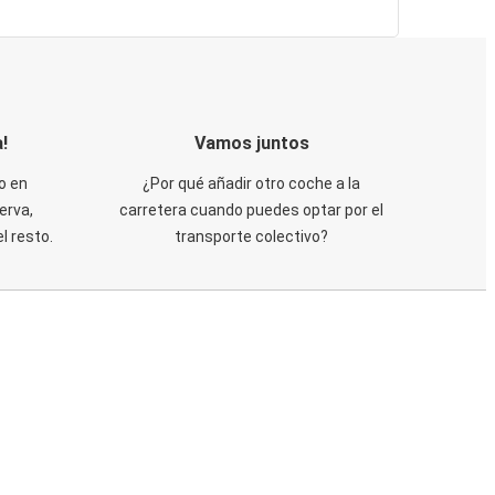
!
Vamos juntos
o en
¿Por qué añadir otro coche a la
erva,
carretera cuando puedes optar por el
 resto.
transporte colectivo?