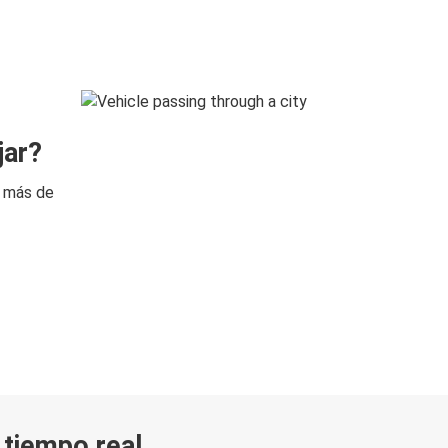
jar?
n más de
n tiempo real