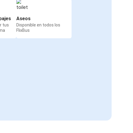
pajes
Aseos
r tus
Disponible en todos los
rma
FlixBus