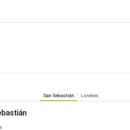
San Sebastián
Londres
ebastián
e.