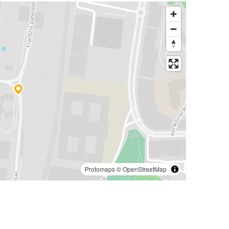
Protomaps
©
OpenStreetMap