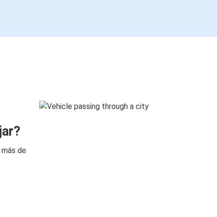
jar?
n más de