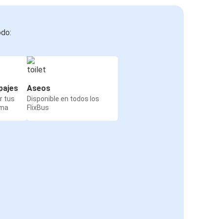
odo:
pajes
Aseos
r tus
Disponible en todos los
rma
FlixBus