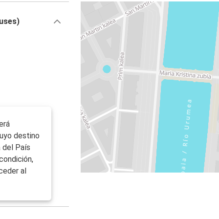
buses)
erá
uyo destino
 del País
condición,
ceder al