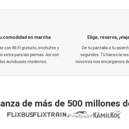
u comodidad en marcha
Elige, reserva, ¡viaja
te con Wi-Fi gratuito, enchufes y
De tu pantalla a tu asient
o extra para las piernas. Así son
segundos. Tú haces la res
los autobuses modernos.
nosotros nos encargamos del
ianza de más de 500 millones d