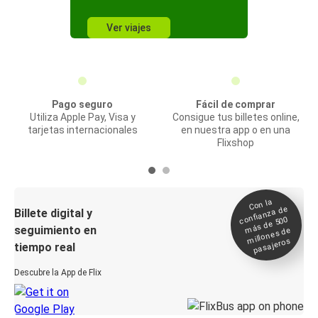
Ver viajes
Pago seguro
Fácil de comprar
Utiliza Apple Pay, Visa y
Consigue tus billetes online,
tarjetas internacionales
en nuestra app o en una
Flixshop
Con la
confianza de
Billete digital y
más de 500
seguimiento en
millones de
pasajeros
tiempo real
Descubre la App de Flix