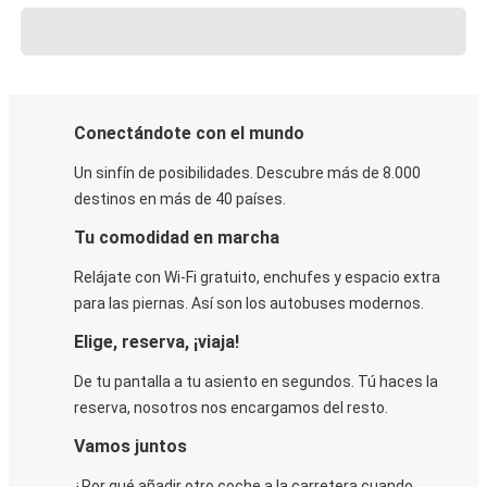
Conectándote con el mundo
Un sinfín de posibilidades. Descubre más de 8.000
destinos en más de 40 países.
Tu comodidad en marcha
Relájate con Wi-Fi gratuito, enchufes y espacio extra
para las piernas. Así son los autobuses modernos.
Elige, reserva, ¡viaja!
De tu pantalla a tu asiento en segundos. Tú haces la
reserva, nosotros nos encargamos del resto.
Vamos juntos
¿Por qué añadir otro coche a la carretera cuando