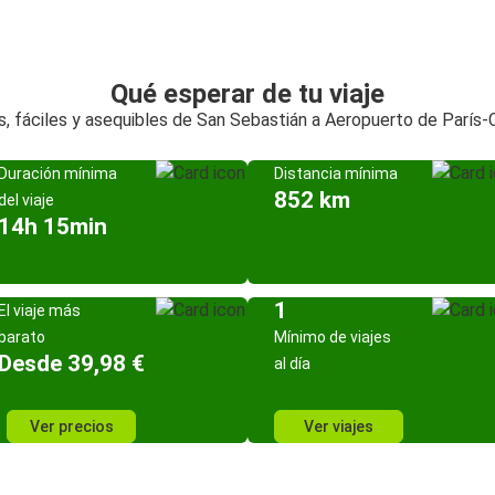
Qué esperar de tu viaje
, fáciles y asequibles de San Sebastián a Aeropuerto de París-
Duración mínima
Distancia mínima
852 km
del viaje
14h 15min
1
El viaje más
barato
Mínimo de viajes
Desde 39,98 €
al día
Ver precios
Ver viajes