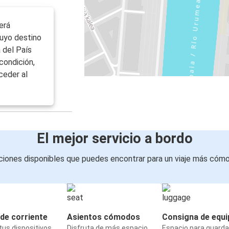
erá
uyo destino
 del País
condición,
ceder al
El mejor servicio a bordo
iones disponibles que puedes encontrar para un viaje más cóm
de corriente
Asientos cómodos
Consigna de equi
us dispositivos
Disfruta de más espacio
Espacio para guarda