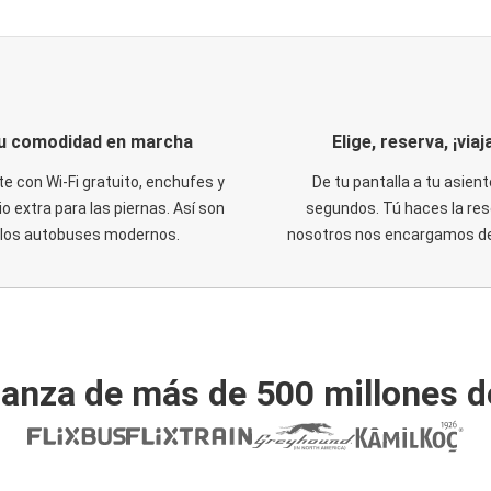
u comodidad en marcha
Elige, reserva, ¡viaja
te con Wi-Fi gratuito, enchufes y
De tu pantalla a tu asient
o extra para las piernas. Así son
segundos. Tú haces la res
los autobuses modernos.
nosotros nos encargamos del
ianza de más de 500 millones d