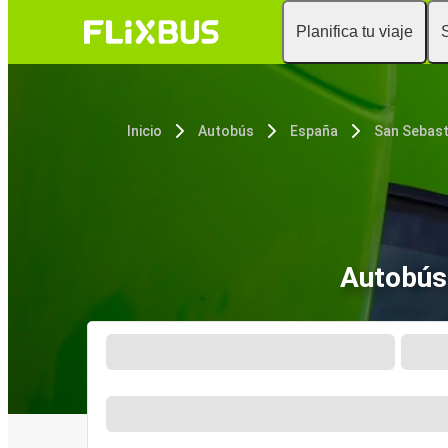
Planifica tu viaje
Inicio
Autobús
España
San Sebast
Autobús