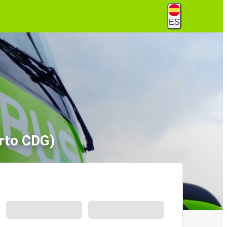
ES
rto CDG)