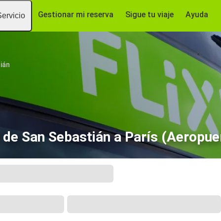
Gestionar mi reserva
Sigue tu viaje
Ayuda
Servicio
ián
 de San Sebastián a París (Aeropue