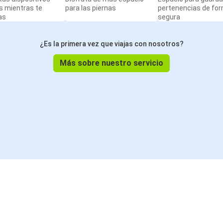
s mientras te
para las piernas
pertenencias de fo
as
segura
¿Es la primera vez que viajas con nosotros?
Más sobre nuestro servicio