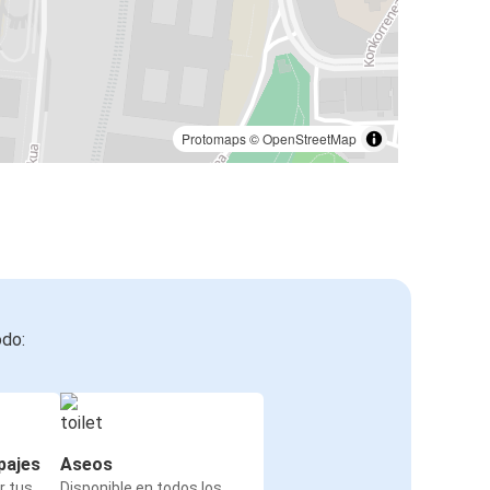
Protomaps
©
OpenStreetMap
odo:
pajes
Aseos
r tus
Disponible en todos los