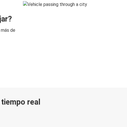
jar?
n más de
n tiempo real