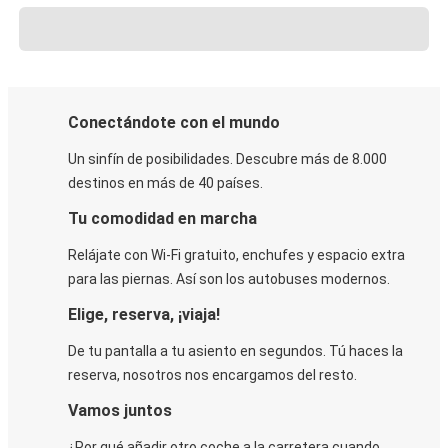
Conectándote con el mundo
Un sinfín de posibilidades. Descubre más de 8.000
destinos en más de 40 países.
Tu comodidad en marcha
Relájate con Wi-Fi gratuito, enchufes y espacio extra
para las piernas. Así son los autobuses modernos.
Elige, reserva, ¡viaja!
De tu pantalla a tu asiento en segundos. Tú haces la
reserva, nosotros nos encargamos del resto.
Vamos juntos
¿Por qué añadir otro coche a la carretera cuando