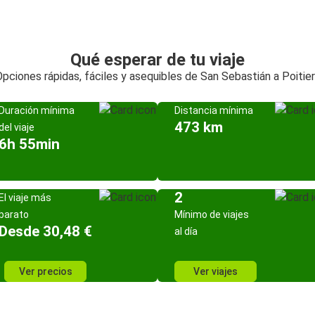
Qué esperar de tu viaje
pciones rápidas, fáciles y asequibles de San Sebastián a Poitie
Duración mínima
Distancia mínima
473 km
del viaje
6h 55min
2
El viaje más
barato
Mínimo de viajes
Desde 30,48 €
al día
Ver precios
Ver viajes