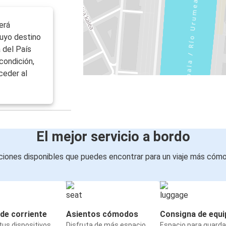
erá
uyo destino
 del País
condición,
ceder al
El mejor servicio a bordo
iones disponibles que puedes encontrar para un viaje más cóm
de corriente
Asientos cómodos
Consigna de equi
us dispositivos
Disfruta de más espacio
Espacio para guarda