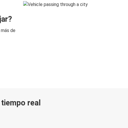
jar?
n más de
n tiempo real