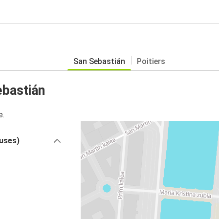
San Sebastián
Poitiers
ebastián
e.
buses)