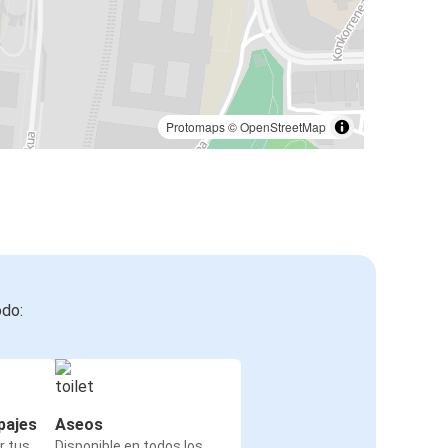
Protomaps
©
OpenStreetMap
odo:
pajes
Aseos
r tus
Disponible en todos los