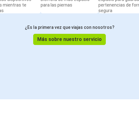
s mientras te
para las piernas
pertenencias de fo
as
segura
¿Es la primera vez que viajas con nosotros?
Más sobre nuestro servicio