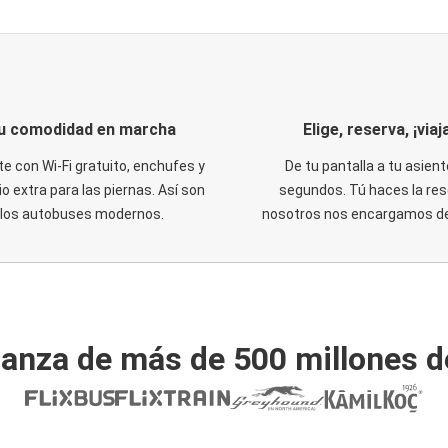
u comodidad en marcha
Elige, reserva, ¡viaja
te con Wi-Fi gratuito, enchufes y
De tu pantalla a tu asient
o extra para las piernas. Así son
segundos. Tú haces la res
los autobuses modernos.
nosotros nos encargamos del
ianza de más de 500 millones d