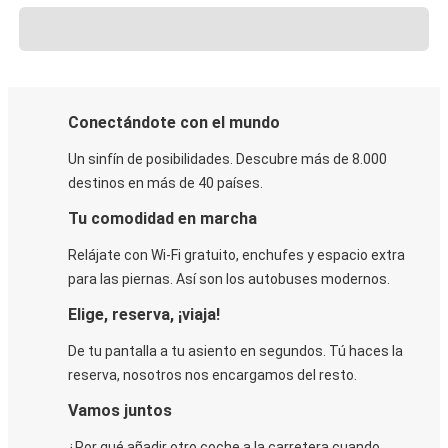
Conectándote con el mundo
Un sinfín de posibilidades. Descubre más de 8.000
destinos en más de 40 países.
Tu comodidad en marcha
Relájate con Wi-Fi gratuito, enchufes y espacio extra
para las piernas. Así son los autobuses modernos.
Elige, reserva, ¡viaja!
De tu pantalla a tu asiento en segundos. Tú haces la
reserva, nosotros nos encargamos del resto.
Vamos juntos
¿Por qué añadir otro coche a la carretera cuando