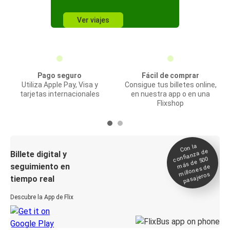
Ver viajes
Pago seguro
Fácil de comprar
Utiliza Apple Pay, Visa y
Consigue tus billetes online,
tarjetas internacionales
en nuestra app o en una
Flixshop
Con la
confianza de
Billete digital y
más de 500
seguimiento en
millones de
pasajeros
tiempo real
Descubre la App de Flix