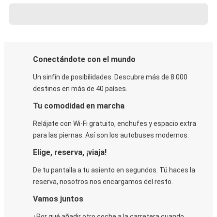
Conectándote con el mundo
Un sinfín de posibilidades. Descubre más de 8.000
destinos en más de 40 países.
Tu comodidad en marcha
Relájate con Wi-Fi gratuito, enchufes y espacio extra
para las piernas. Así son los autobuses modernos.
Elige, reserva, ¡viaja!
De tu pantalla a tu asiento en segundos. Tú haces la
reserva, nosotros nos encargamos del resto.
Vamos juntos
¿Por qué añadir otro coche a la carretera cuando