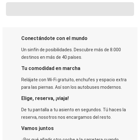
Conectándote con el mundo
Un sinfín de posibilidades. Descubre más de 8.000
destinos en más de 40 países.
Tu comodidad en marcha
Relájate con Wi-Fi gratuito, enchufes y espacio extra
para las piernas. Así son los autobuses modernos.
Elige, reserva, ¡viaja!
De tu pantalla a tu asiento en segundos. Tú haces la
reserva, nosotros nos encargamos del resto.
Vamos juntos
¿Por qué añadir otro coche a la carretera cuando