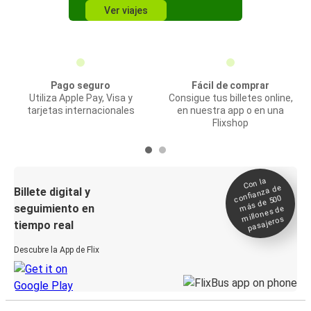
Ver viajes
Pago seguro
Fácil de comprar
Utiliza Apple Pay, Visa y
Consigue tus billetes online,
tarjetas internacionales
en nuestra app o en una
Flixshop
Con la
confianza de
Billete digital y
más de 500
seguimiento en
millones de
pasajeros
tiempo real
Descubre la App de Flix