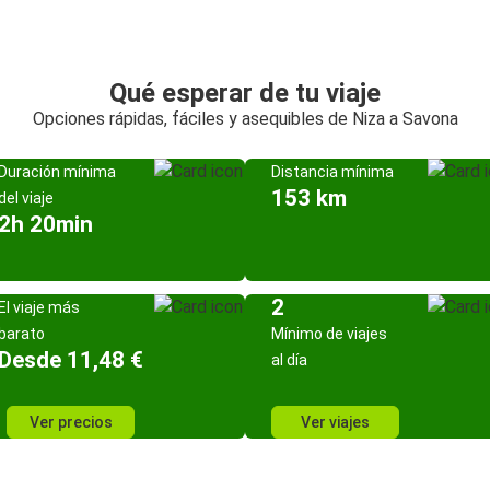
Qué esperar de tu viaje
Opciones rápidas, fáciles y asequibles de Niza a Savona
Duración mínima
Distancia mínima
153 km
del viaje
2h 20min
2
El viaje más
barato
Mínimo de viajes
Desde 11,48 €
al día
Ver precios
Ver viajes