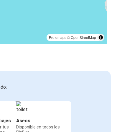
Protomaps
©
OpenStreetMap
odo:
pajes
Aseos
r tus
Disponible en todos los