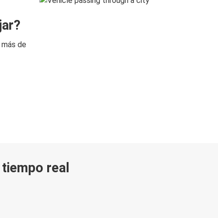
jar?
n más de
n tiempo real