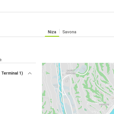
Niza
Savona
e.
 Terminal 1)