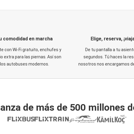
u comodidad en marcha
Elige, reserva, ¡viaja
te con Wi-Fi gratuito, enchufes y
De tu pantalla a tu asient
o extra para las piernas. Así son
segundos. Tú haces la res
los autobuses modernos.
nosotros nos encargamos del
ianza de más de 500 millones d