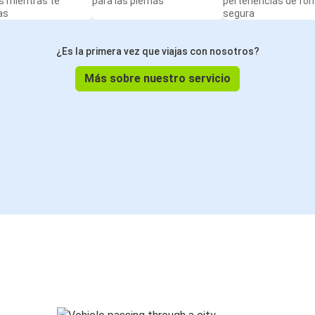
s mientras te
para las piernas
pertenencias de fo
as
segura
¿Es la primera vez que viajas con nosotros?
Más sobre nuestro servicio