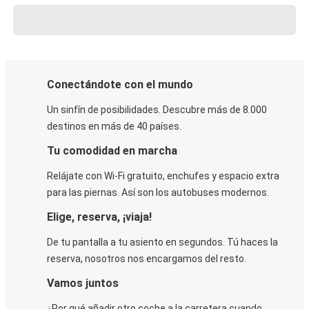
Conectándote con el mundo
Un sinfín de posibilidades. Descubre más de 8.000
destinos en más de 40 países.
Tu comodidad en marcha
Relájate con Wi-Fi gratuito, enchufes y espacio extra
para las piernas. Así son los autobuses modernos.
Elige, reserva, ¡viaja!
De tu pantalla a tu asiento en segundos. Tú haces la
reserva, nosotros nos encargamos del resto.
Vamos juntos
¿Por qué añadir otro coche a la carretera cuando