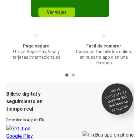
Ver viajes
Pago seguro
Fácil de comprar
Utiliza Apple Pay, Visa y
Consigue tus billetes online,
tarjetas internacionales
en nuestra app o en una
Flixshop
Con la
confianza de
Billete digital y
más de 500
seguimiento en
millones de
pasajeros
tiempo real
Descubre la App de Flix