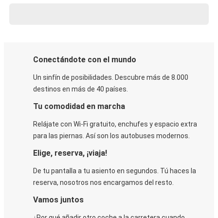
Conectándote con el mundo
Un sinfín de posibilidades. Descubre más de 8.000
destinos en más de 40 países.
Tu comodidad en marcha
Relájate con Wi-Fi gratuito, enchufes y espacio extra
para las piernas. Así son los autobuses modernos.
Elige, reserva, ¡viaja!
De tu pantalla a tu asiento en segundos. Tú haces la
reserva, nosotros nos encargamos del resto.
Vamos juntos
¿Por qué añadir otro coche a la carretera cuando