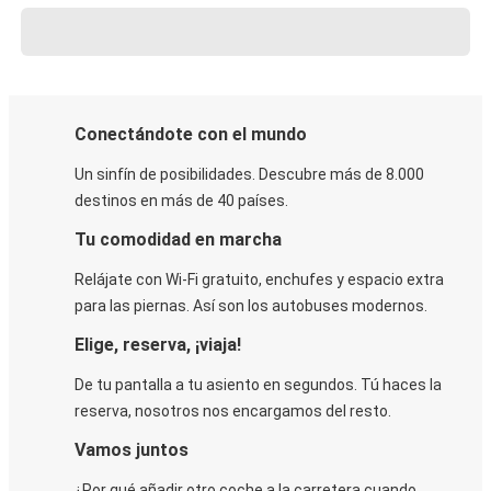
Conectándote con el mundo
Un sinfín de posibilidades. Descubre más de 8.000
destinos en más de 40 países.
Tu comodidad en marcha
Relájate con Wi-Fi gratuito, enchufes y espacio extra
para las piernas. Así son los autobuses modernos.
Elige, reserva, ¡viaja!
De tu pantalla a tu asiento en segundos. Tú haces la
reserva, nosotros nos encargamos del resto.
Vamos juntos
¿Por qué añadir otro coche a la carretera cuando