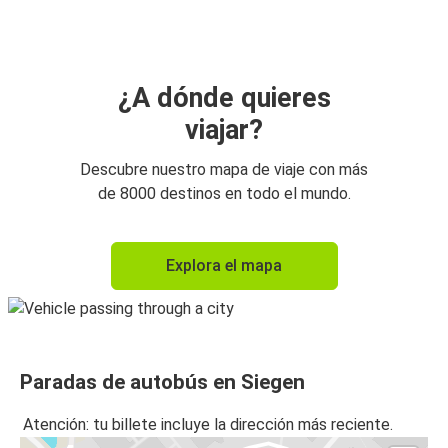
Aeropuerto de Fráncfort (FRA)
Siegen
Dresde
¿A dónde quieres
viajar?
Dresde
Siegen
Descubre nuestro mapa de viaje con más
de 8000 destinos en todo el mundo.
Aeropuerto de Fráncfort (FRA)
Siegen
Explora el mapa
Siegen
Múnich
Múnich
Paradas de autobús en Siegen
Siegen
Atención: tu billete incluye la dirección más reciente.
Siegen