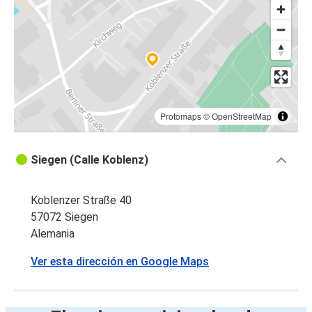
Ginebra
Ginebra
Siegen
Fráncfort del Meno
Siegen
Protomaps
©
OpenStreetMap
Lloret de Mar
Siegen (Calle Koblenz)
Siegen
Lloret de Mar
Koblenzer Straße 40
Siegen
57072 Siegen
Alemania
Ver esta dirección en Google Maps