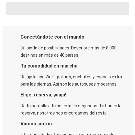
Conectándote con el mundo
Un sinfín de posibilidades. Descubre más de 8.000
destinos en más de 40 países.
Tu comodidad en marcha
Relájate con Wi-Fi gratuito, enchufes y espacio extra
para las piernas. Así son los autobuses modernos.
Elige, reserva, ¡viaja!
De tu pantalla a tu asiento en segundos. Tú haces la
reserva, nosotros nos encargamos del resto.
Vamos juntos
¿Por qué añadir otro coche a la carretera cuando