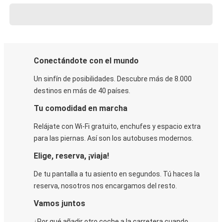
Conectándote con el mundo
Un sinfín de posibilidades. Descubre más de 8.000
destinos en más de 40 países.
Tu comodidad en marcha
Relájate con Wi-Fi gratuito, enchufes y espacio extra
para las piernas. Así son los autobuses modernos.
Elige, reserva, ¡viaja!
De tu pantalla a tu asiento en segundos. Tú haces la
reserva, nosotros nos encargamos del resto.
Vamos juntos
¿Por qué añadir otro coche a la carretera cuando