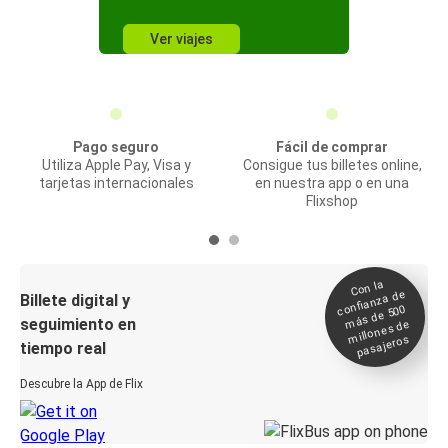
Ver viajes
Pago seguro
Fácil de comprar
Utiliza Apple Pay, Visa y
Consigue tus billetes online,
tarjetas internacionales
en nuestra app o en una
Flixshop
Con la
confianza de
Billete digital y
más de 500
seguimiento en
millones de
pasajeros
tiempo real
Descubre la App de Flix