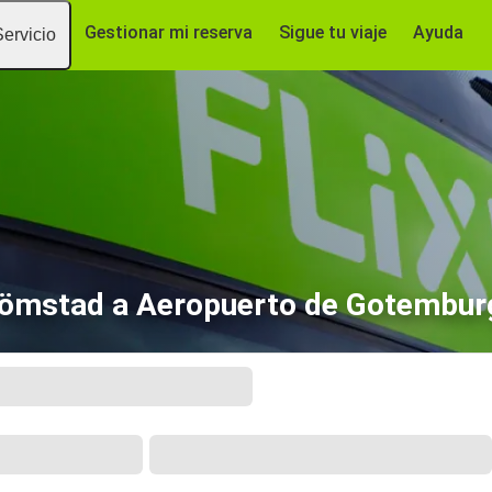
Gestionar mi reserva
Sigue tu viaje
Ayuda
Servicio
römstad a Aeropuerto de Gotemburg