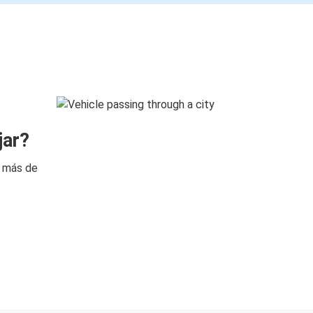
jar?
n más de