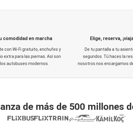
u comodidad en marcha
Elige, reserva, ¡viaja
te con Wi-Fi gratuito, enchufes y
De tu pantalla a tu asient
o extra para las piernas. Así son
segundos. Tú haces la res
los autobuses modernos.
nosotros nos encargamos del
ianza de más de 500 millones d