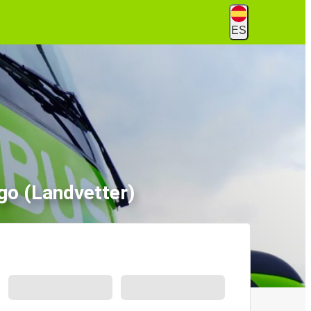
ES
o (Landvetter)