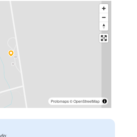
Protomaps
©
OpenStreetMap
odo: