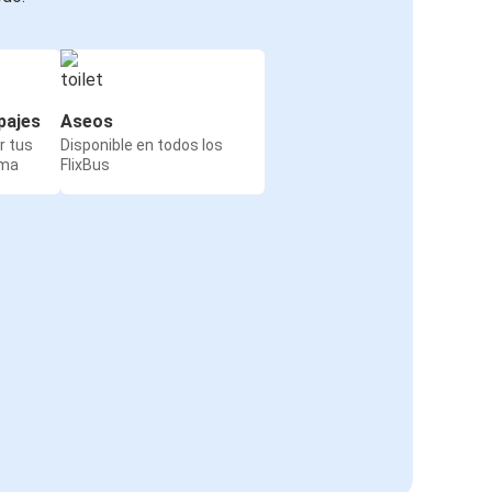
pajes
Aseos
r tus
Disponible en todos los
rma
FlixBus