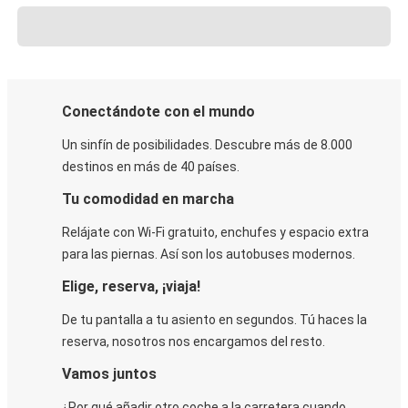
Conectándote con el mundo
Un sinfín de posibilidades. Descubre más de 8.000
destinos en más de 40 países.
Tu comodidad en marcha
Relájate con Wi-Fi gratuito, enchufes y espacio extra
para las piernas. Así son los autobuses modernos.
Elige, reserva, ¡viaja!
De tu pantalla a tu asiento en segundos. Tú haces la
reserva, nosotros nos encargamos del resto.
Vamos juntos
¿Por qué añadir otro coche a la carretera cuando