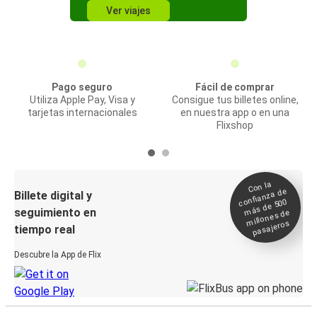
Ver viajes
Pago seguro
Fácil de comprar
Utiliza Apple Pay, Visa y
Consigue tus billetes online,
tarjetas internacionales
en nuestra app o en una
Flixshop
Con la
confianza de
Billete digital y
más de 500
seguimiento en
millones de
pasajeros
tiempo real
Descubre la App de Flix