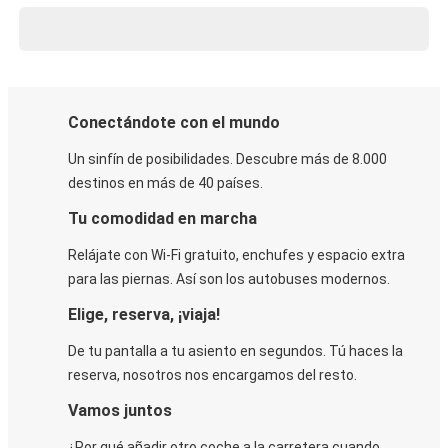
Conectándote con el mundo
Un sinfín de posibilidades. Descubre más de 8.000
destinos en más de 40 países.
Tu comodidad en marcha
Relájate con Wi-Fi gratuito, enchufes y espacio extra
para las piernas. Así son los autobuses modernos.
Elige, reserva, ¡viaja!
De tu pantalla a tu asiento en segundos. Tú haces la
reserva, nosotros nos encargamos del resto.
Vamos juntos
¿Por qué añadir otro coche a la carretera cuando