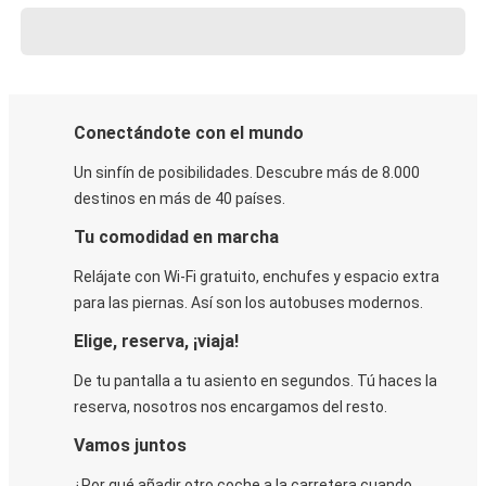
Conectándote con el mundo
Un sinfín de posibilidades. Descubre más de 8.000
destinos en más de 40 países.
Tu comodidad en marcha
Relájate con Wi-Fi gratuito, enchufes y espacio extra
para las piernas. Así son los autobuses modernos.
Elige, reserva, ¡viaja!
De tu pantalla a tu asiento en segundos. Tú haces la
reserva, nosotros nos encargamos del resto.
Vamos juntos
¿Por qué añadir otro coche a la carretera cuando