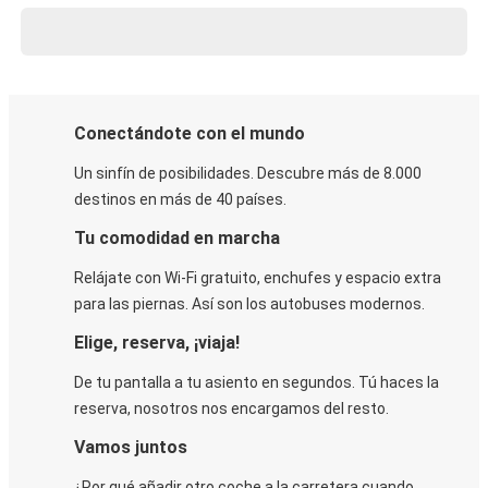
Conectándote con el mundo
Un sinfín de posibilidades. Descubre más de 8.000
destinos en más de 40 países.
Tu comodidad en marcha
Relájate con Wi-Fi gratuito, enchufes y espacio extra
para las piernas. Así son los autobuses modernos.
Elige, reserva, ¡viaja!
De tu pantalla a tu asiento en segundos. Tú haces la
reserva, nosotros nos encargamos del resto.
Vamos juntos
¿Por qué añadir otro coche a la carretera cuando