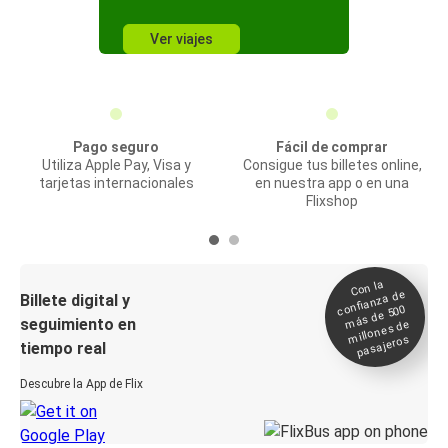
Ver viajes
Pago seguro
Fácil de comprar
Utiliza Apple Pay, Visa y
Consigue tus billetes online,
tarjetas internacionales
en nuestra app o en una
Flixshop
Con la
confianza de
Billete digital y
más de 500
seguimiento en
millones de
pasajeros
tiempo real
Descubre la App de Flix