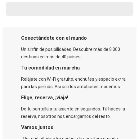
Conectándote con el mundo
Un sinfín de posibilidades. Descubre más de 8.000
destinos en más de 40 países.
Tu comodidad en marcha
Relájate con Wi-Fi gratuito, enchufes y espacio extra
para las piernas. Así son los autobuses modernos.
Elige, reserva, ¡viaja!
De tu pantalla a tu asiento en segundos. Tú haces la
reserva, nosotros nos encargamos del resto.
Vamos juntos
¿Por qué añadir otro coche a la carretera cuando