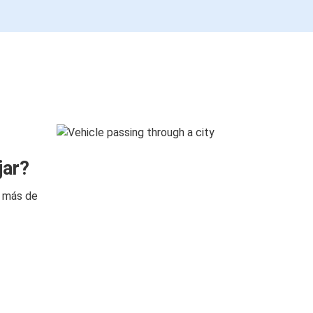
jar?
n más de