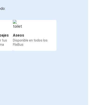
odo:
pajes
Aseos
r tus
Disponible en todos los
rma
FlixBus