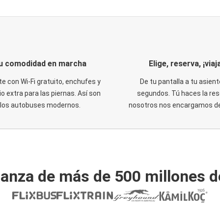
u comodidad en marcha
Elige, reserva, ¡viaja
te con Wi-Fi gratuito, enchufes y
De tu pantalla a tu asient
o extra para las piernas. Así son
segundos. Tú haces la res
los autobuses modernos.
nosotros nos encargamos del
ianza de más de 500 millones d