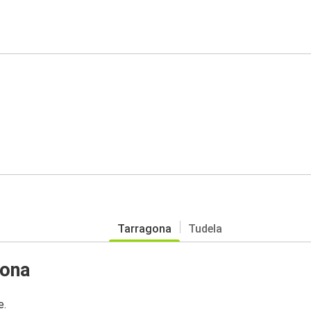
Tarragona
Tudela
gona
e.