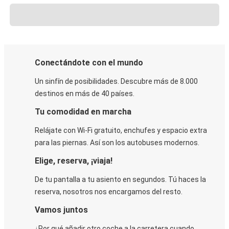
Conectándote con el mundo
Un sinfín de posibilidades. Descubre más de 8.000
destinos en más de 40 países.
Tu comodidad en marcha
Relájate con Wi-Fi gratuito, enchufes y espacio extra
para las piernas. Así son los autobuses modernos.
Elige, reserva, ¡viaja!
De tu pantalla a tu asiento en segundos. Tú haces la
reserva, nosotros nos encargamos del resto.
Vamos juntos
¿Por qué añadir otro coche a la carretera cuando