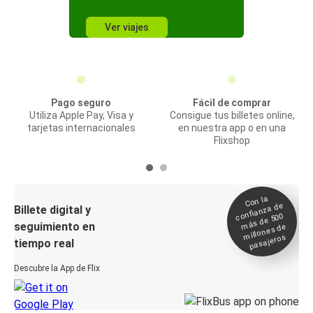
Ver viajes
Pago seguro
Fácil de comprar
Utiliza Apple Pay, Visa y
Consigue tus billetes online,
tarjetas internacionales
en nuestra app o en una
Flixshop
Con la
confianza de
Billete digital y
más de 500
seguimiento en
millones de
pasajeros
tiempo real
Descubre la App de Flix