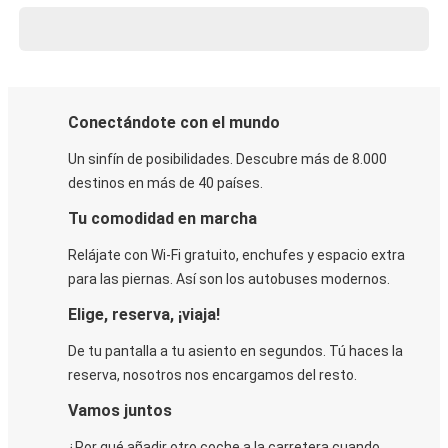
Conectándote con el mundo
Un sinfín de posibilidades. Descubre más de 8.000
destinos en más de 40 países.
Tu comodidad en marcha
Relájate con Wi-Fi gratuito, enchufes y espacio extra
para las piernas. Así son los autobuses modernos.
Elige, reserva, ¡viaja!
De tu pantalla a tu asiento en segundos. Tú haces la
reserva, nosotros nos encargamos del resto.
Vamos juntos
¿Por qué añadir otro coche a la carretera cuando