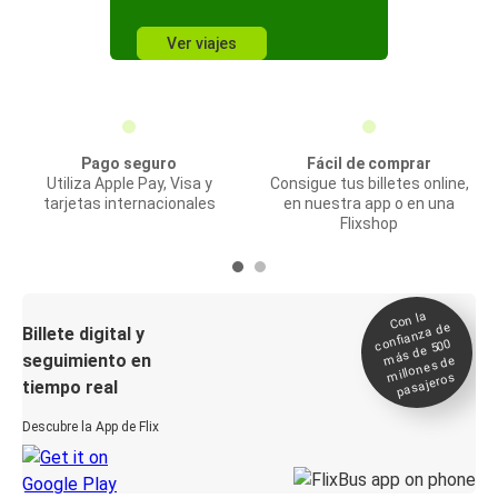
Ver viajes
Pago seguro
Fácil de comprar
Utiliza Apple Pay, Visa y
Consigue tus billetes online,
tarjetas internacionales
en nuestra app o en una
Flixshop
Con la
confianza de
Billete digital y
más de 500
seguimiento en
millones de
pasajeros
tiempo real
Descubre la App de Flix