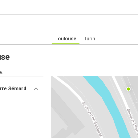
Toulouse
Turín
use
e.
erre Sémard