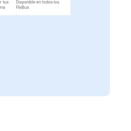
r tus
Disponible en todos los
rma
FlixBus