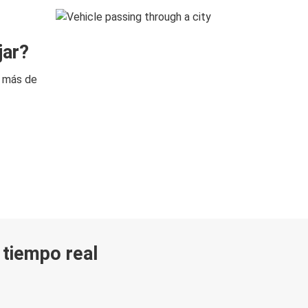
jar?
n más de
n tiempo real