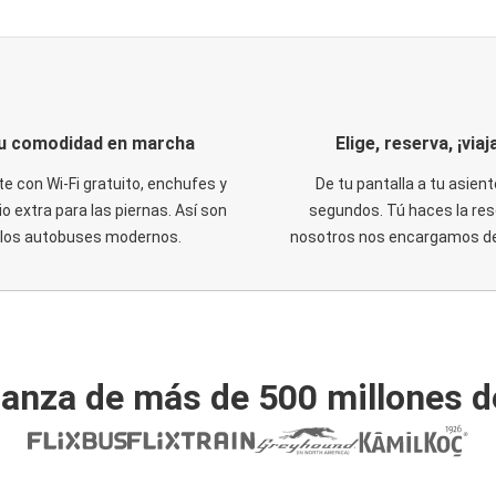
u comodidad en marcha
Elige, reserva, ¡viaja
te con Wi-Fi gratuito, enchufes y
De tu pantalla a tu asient
o extra para las piernas. Así son
segundos. Tú haces la res
los autobuses modernos.
nosotros nos encargamos del
ianza de más de 500 millones d