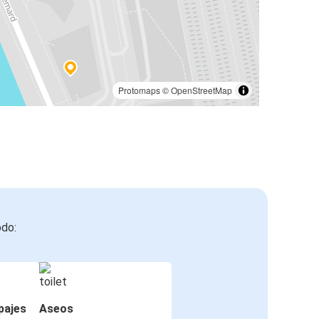
Protomaps
©
OpenStreetMap
odo:
pajes
Aseos