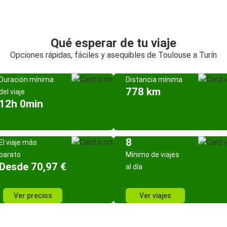
Qué esperar de tu viaje
Opciones rápidas, fáciles y asequibles de Toulouse a Turín
Duración mínima
Distancia mínima
778 km
del viaje
12h 0min
8
El viaje más
barato
Mínimo de viajes
Desde 70,97 €
al día
Ver precios
Ver viajes