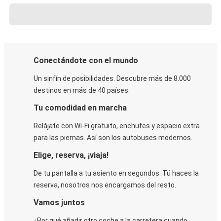
Conectándote con el mundo
Un sinfín de posibilidades. Descubre más de 8.000
destinos en más de 40 países.
Tu comodidad en marcha
Relájate con Wi-Fi gratuito, enchufes y espacio extra
para las piernas. Así son los autobuses modernos.
Elige, reserva, ¡viaja!
De tu pantalla a tu asiento en segundos. Tú haces la
reserva, nosotros nos encargamos del resto.
Vamos juntos
¿Por qué añadir otro coche a la carretera cuando