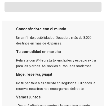
Conectándote con el mundo
Un sinfín de posibilidades. Descubre más de 8.000
destinos en más de 40 países.
Tu comodidad en marcha
Relájate con Wi-Fi gratuito, enchufes y espacio extra
para las piernas. Así son los autobuses modernos.
Elige, reserva, ¡viaja!
De tu pantalla a tu asiento en segundos. Tú haces la
reserva, nosotros nos encargamos del resto.
Vamos juntos
¿Por qué añadir otro coche a la carretera cuando