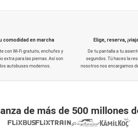
u comodidad en marcha
Elige, reserva, ¡viaja
te con Wi-Fi gratuito, enchufes y
De tu pantalla a tu asient
o extra para las piernas. Así son
segundos. Tú haces la res
los autobuses modernos.
nosotros nos encargamos del
ianza de más de 500 millones d