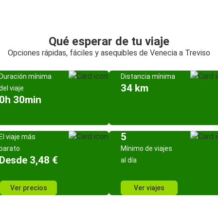
Qué esperar de tu viaje
Opciones rápidas, fáciles y asequibles de Venecia a Treviso
Duración mínima
Distancia mínima
34 km
del viaje
0h 30min
5
El viaje más
barato
Mínimo de viajes
Desde 3,48 €
al día
Ver precios
Ver viajes