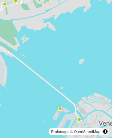
Protomaps
©
OpenStreetMap