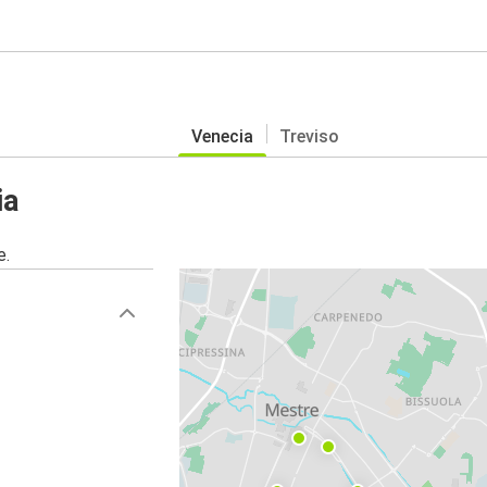
Venecia
Treviso
ia
e.