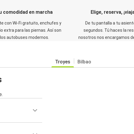
u comodidad en marcha
Elige, reserva, ¡viaja
te con Wi-Fi gratuito, enchufes y
De tu pantalla a tu asient
o extra para las piernas. Así son
segundos. Tú haces la res
los autobuses modernos.
nosotros nos encargamos del
Troyes
Bilbao
s
e.