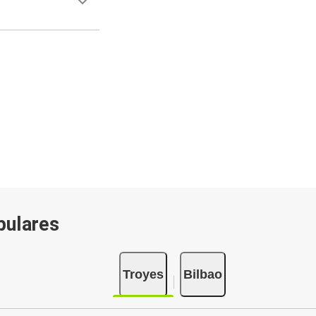
pulares
Troyes
Bilbao