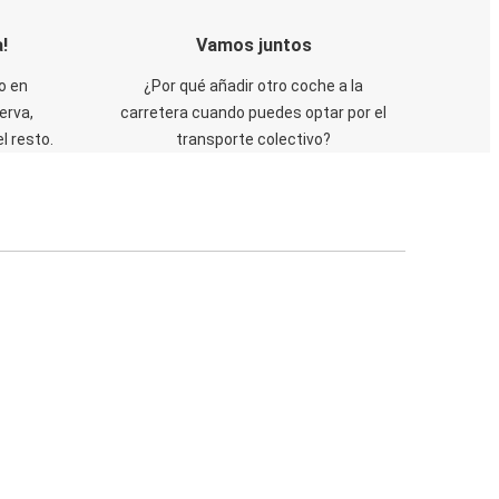
!
Vamos juntos
o en
¿Por qué añadir otro coche a la
erva,
carretera cuando puedes optar por el
 resto.
transporte colectivo?