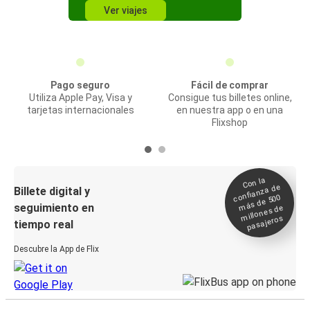
Ver viajes
Pago seguro
Fácil de comprar
Utiliza Apple Pay, Visa y
Consigue tus billetes online,
tarjetas internacionales
en nuestra app o en una
Flixshop
Con la
confianza de
Billete digital y
más de 500
seguimiento en
millones de
pasajeros
tiempo real
Descubre la App de Flix