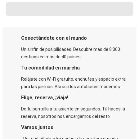
Conectándote con el mundo
Un sinfín de posibilidades. Descubre más de 8.000
destinos en más de 40 países.
Tu comodidad en marcha
Relájate con Wi-Fi gratuito, enchufes y espacio extra
para las piernas. Así son los autobuses modernos.
Elige, reserva, ¡viaja!
De tu pantalla a tu asiento en segundos. Tú haces la
reserva, nosotros nos encargamos del resto.
Vamos juntos
¿Por qué añadir otro coche a la carretera cuando