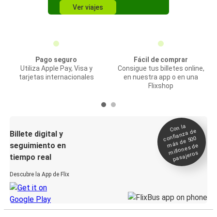
Ver viajes
Pago seguro
Fácil de comprar
Utiliza Apple Pay, Visa y
Consigue tus billetes online,
tarjetas internacionales
en nuestra app o en una
Flixshop
Con la
confianza de
Billete digital y
más de 500
seguimiento en
millones de
pasajeros
tiempo real
Descubre la App de Flix