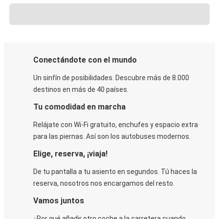
Conectándote con el mundo
Un sinfín de posibilidades. Descubre más de 8.000
destinos en más de 40 países.
Tu comodidad en marcha
Relájate con Wi-Fi gratuito, enchufes y espacio extra
para las piernas. Así son los autobuses modernos.
Elige, reserva, ¡viaja!
De tu pantalla a tu asiento en segundos. Tú haces la
reserva, nosotros nos encargamos del resto.
Vamos juntos
¿Por qué añadir otro coche a la carretera cuando