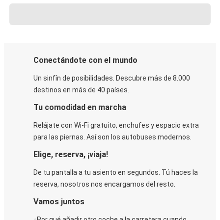
Conectándote con el mundo
Un sinfín de posibilidades. Descubre más de 8.000
destinos en más de 40 países.
Tu comodidad en marcha
Relájate con Wi-Fi gratuito, enchufes y espacio extra
para las piernas. Así son los autobuses modernos.
Elige, reserva, ¡viaja!
De tu pantalla a tu asiento en segundos. Tú haces la
reserva, nosotros nos encargamos del resto.
Vamos juntos
¿Por qué añadir otro coche a la carretera cuando