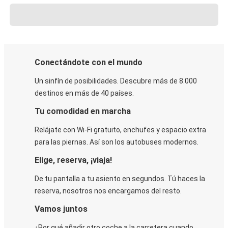
Conectándote con el mundo
Un sinfín de posibilidades. Descubre más de 8.000
destinos en más de 40 países.
Tu comodidad en marcha
Relájate con Wi-Fi gratuito, enchufes y espacio extra
para las piernas. Así son los autobuses modernos.
Elige, reserva, ¡viaja!
De tu pantalla a tu asiento en segundos. Tú haces la
reserva, nosotros nos encargamos del resto.
Vamos juntos
¿Por qué añadir otro coche a la carretera cuando