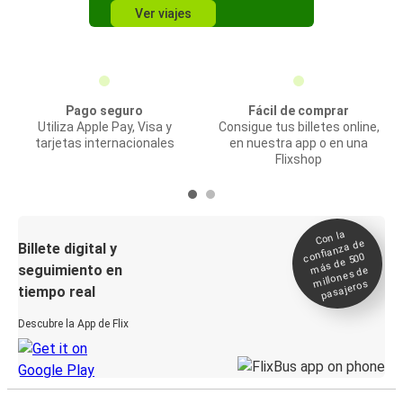
Ver viajes
Pago seguro
Fácil de comprar
Utiliza Apple Pay, Visa y
Consigue tus billetes online,
tarjetas internacionales
en nuestra app o en una
Flixshop
Con la
confianza de
Billete digital y
más de 500
seguimiento en
millones de
pasajeros
tiempo real
Descubre la App de Flix