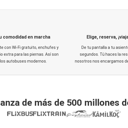
u comodidad en marcha
Elige, reserva, ¡viaja
te con Wi-Fi gratuito, enchufes y
De tu pantalla a tu asient
o extra para las piernas. Así son
segundos. Tú haces la res
los autobuses modernos.
nosotros nos encargamos del
ianza de más de 500 millones d