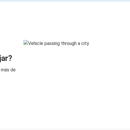
jar?
n más de