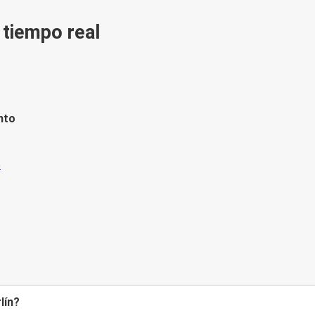
n tiempo real
nto
lín?