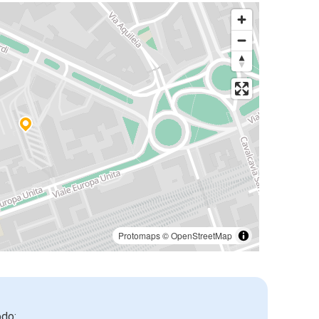
Protomaps
©
OpenStreetMap
odo: