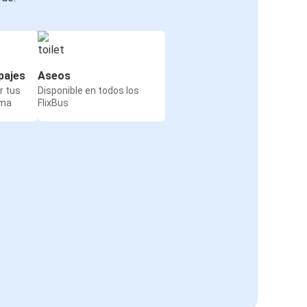
pajes
Aseos
r tus
Disponible en todos los
rma
FlixBus