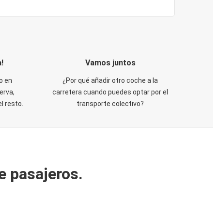
!
Vamos juntos
o en
¿Por qué añadir otro coche a la
erva,
carretera cuando puedes optar por el
 resto.
transporte colectivo?
e pasajeros.