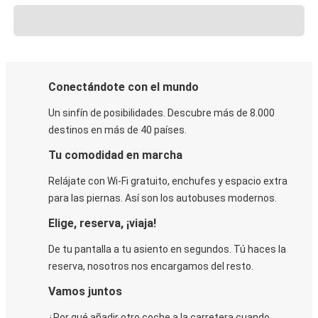
Conectándote con el mundo
Un sinfín de posibilidades. Descubre más de 8.000
destinos en más de 40 países.
Tu comodidad en marcha
Relájate con Wi-Fi gratuito, enchufes y espacio extra
para las piernas. Así son los autobuses modernos.
Elige, reserva, ¡viaja!
De tu pantalla a tu asiento en segundos. Tú haces la
reserva, nosotros nos encargamos del resto.
Vamos juntos
¿Por qué añadir otro coche a la carretera cuando