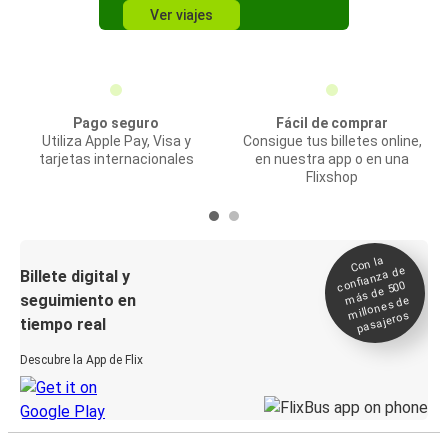
Ver viajes
Pago seguro
Fácil de comprar
Utiliza Apple Pay, Visa y
Consigue tus billetes online,
tarjetas internacionales
en nuestra app o en una
Flixshop
Con la
confianza de
Billete digital y
más de 500
seguimiento en
millones de
pasajeros
tiempo real
Descubre la App de Flix