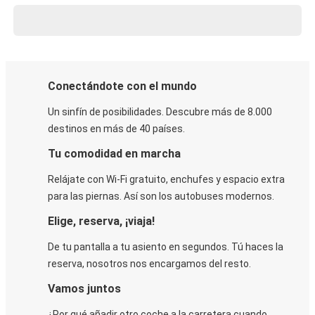
Conectándote con el mundo
Un sinfín de posibilidades. Descubre más de 8.000
destinos en más de 40 países.
Tu comodidad en marcha
Relájate con Wi-Fi gratuito, enchufes y espacio extra
para las piernas. Así son los autobuses modernos.
Elige, reserva, ¡viaja!
De tu pantalla a tu asiento en segundos. Tú haces la
reserva, nosotros nos encargamos del resto.
Vamos juntos
¿Por qué añadir otro coche a la carretera cuando