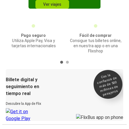
Ver viajes
Pago seguro
Fácil de comprar
Utiliza Apple Pay, Visa y
Consigue tus billetes online,
tarjetas internacionales
en nuestra app o en una
Flixshop
Con la
confianza de
Billete digital y
más de 500
seguimiento en
millones de
pasajeros
tiempo real
Descubre la App de Flix