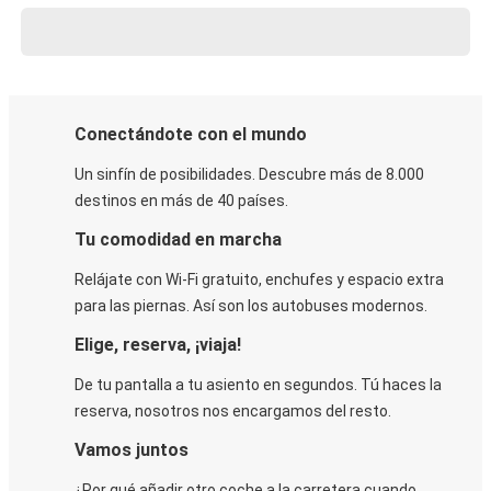
Conectándote con el mundo
Un sinfín de posibilidades. Descubre más de 8.000
destinos en más de 40 países.
Tu comodidad en marcha
Relájate con Wi-Fi gratuito, enchufes y espacio extra
para las piernas. Así son los autobuses modernos.
Elige, reserva, ¡viaja!
De tu pantalla a tu asiento en segundos. Tú haces la
reserva, nosotros nos encargamos del resto.
Vamos juntos
¿Por qué añadir otro coche a la carretera cuando