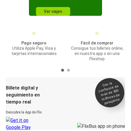
Ver viajes
Pago seguro
Fácil de comprar
Utiliza Apple Pay, Visa y
Consigue tus billetes online,
tarjetas internacionales
en nuestra app o en una
Flixshop
Con la
confianza de
Billete digital y
más de 500
seguimiento en
millones de
pasajeros
tiempo real
Descubre la App de Flix