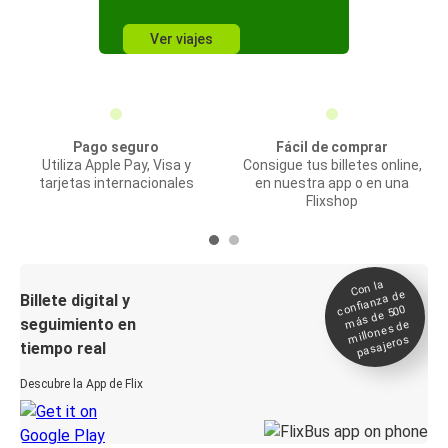
Ver viajes
Pago seguro
Fácil de comprar
Utiliza Apple Pay, Visa y
Consigue tus billetes online,
tarjetas internacionales
en nuestra app o en una
Flixshop
Con la
confianza de
Billete digital y
más de 500
seguimiento en
millones de
pasajeros
tiempo real
Descubre la App de Flix