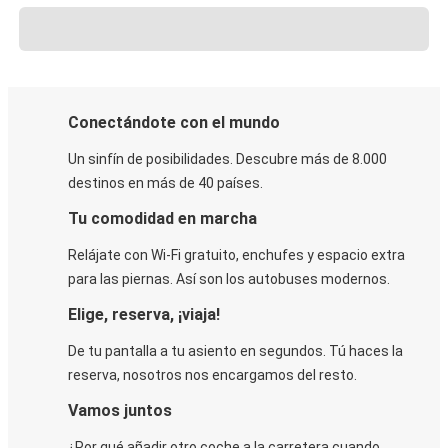
Conectándote con el mundo
Un sinfín de posibilidades. Descubre más de 8.000
destinos en más de 40 países.
Tu comodidad en marcha
Relájate con Wi-Fi gratuito, enchufes y espacio extra
para las piernas. Así son los autobuses modernos.
Elige, reserva, ¡viaja!
De tu pantalla a tu asiento en segundos. Tú haces la
reserva, nosotros nos encargamos del resto.
Vamos juntos
¿Por qué añadir otro coche a la carretera cuando