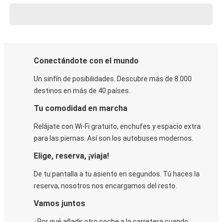
Conectándote con el mundo
Un sinfín de posibilidades. Descubre más de 8.000
destinos en más de 40 países.
Tu comodidad en marcha
Relájate con Wi-Fi gratuito, enchufes y espacio extra
para las piernas. Así son los autobuses modernos.
Elige, reserva, ¡viaja!
De tu pantalla a tu asiento en segundos. Tú haces la
reserva, nosotros nos encargamos del resto.
Vamos juntos
¿Por qué añadir otro coche a la carretera cuando