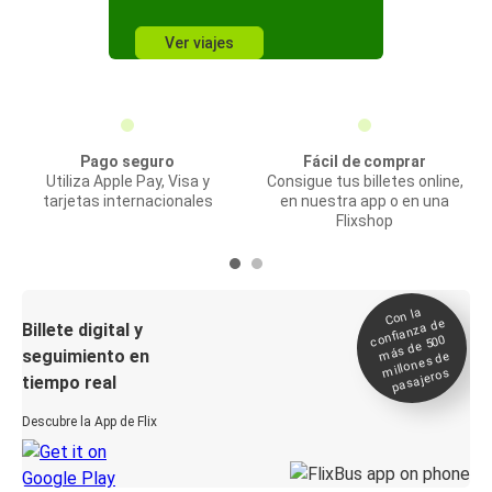
Ver viajes
Pago seguro
Fácil de comprar
Utiliza Apple Pay, Visa y
Consigue tus billetes online,
tarjetas internacionales
en nuestra app o en una
Flixshop
Con la
confianza de
Billete digital y
más de 500
seguimiento en
millones de
pasajeros
tiempo real
Descubre la App de Flix