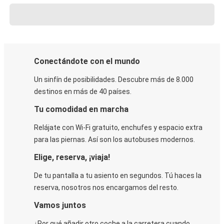
Conectándote con el mundo
Un sinfín de posibilidades. Descubre más de 8.000
destinos en más de 40 países.
Tu comodidad en marcha
Relájate con Wi-Fi gratuito, enchufes y espacio extra
para las piernas. Así son los autobuses modernos.
Elige, reserva, ¡viaja!
De tu pantalla a tu asiento en segundos. Tú haces la
reserva, nosotros nos encargamos del resto.
Vamos juntos
¿Por qué añadir otro coche a la carretera cuando