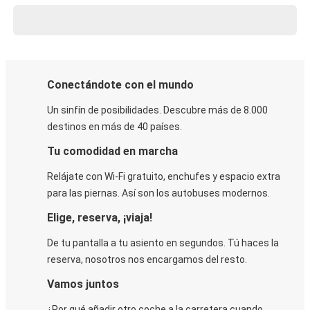
Conectándote con el mundo
Un sinfín de posibilidades. Descubre más de 8.000
destinos en más de 40 países.
Tu comodidad en marcha
Relájate con Wi-Fi gratuito, enchufes y espacio extra
para las piernas. Así son los autobuses modernos.
Elige, reserva, ¡viaja!
De tu pantalla a tu asiento en segundos. Tú haces la
reserva, nosotros nos encargamos del resto.
Vamos juntos
¿Por qué añadir otro coche a la carretera cuando