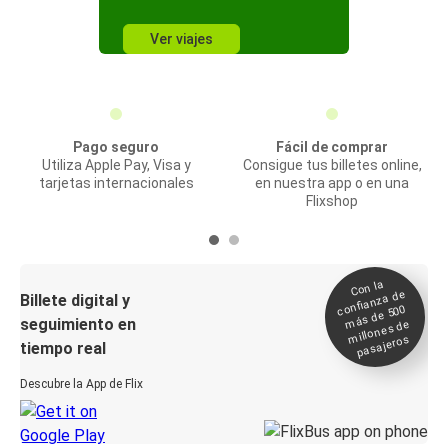
Ver viajes
Pago seguro
Fácil de comprar
Utiliza Apple Pay, Visa y
Consigue tus billetes online,
tarjetas internacionales
en nuestra app o en una
Flixshop
Con la
confianza de
Billete digital y
más de 500
seguimiento en
millones de
pasajeros
tiempo real
Descubre la App de Flix