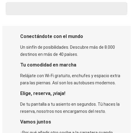
Conectándote con el mundo
Un sinfín de posibilidades. Descubre más de 8.000
destinos en más de 40 países.
Tu comodidad en marcha
Relájate con Wi-Fi gratuito, enchufes y espacio extra
para las piernas. Así son los autobuses modernos.
Elige, reserva, ¡viaja!
De tu pantalla a tu asiento en segundos. Tú haces la
reserva, nosotros nos encargamos del resto.
Vamos juntos
¿Por qué añadir otro coche a la carretera cuando