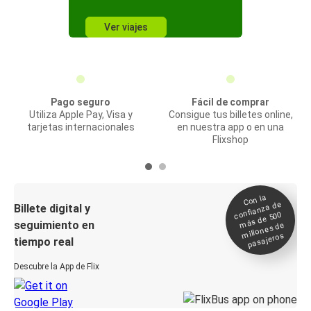
Ver viajes
Pago seguro
Fácil de comprar
Utiliza Apple Pay, Visa y
Consigue tus billetes online,
tarjetas internacionales
en nuestra app o en una
Flixshop
Con la
confianza de
Billete digital y
más de 500
seguimiento en
millones de
pasajeros
tiempo real
Descubre la App de Flix