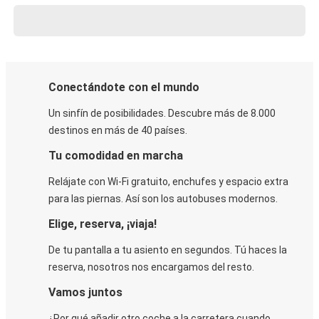
Conectándote con el mundo
Un sinfín de posibilidades. Descubre más de 8.000
destinos en más de 40 países.
Tu comodidad en marcha
Relájate con Wi-Fi gratuito, enchufes y espacio extra
para las piernas. Así son los autobuses modernos.
Elige, reserva, ¡viaja!
De tu pantalla a tu asiento en segundos. Tú haces la
reserva, nosotros nos encargamos del resto.
Vamos juntos
¿Por qué añadir otro coche a la carretera cuando