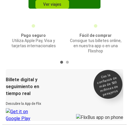
Ver viajes
Pago seguro
Fácil de comprar
Utiliza Apple Pay, Visa y
Consigue tus billetes online,
tarjetas internacionales
en nuestra app o en una
Flixshop
Con la
confianza de
Billete digital y
más de 500
seguimiento en
millones de
pasajeros
tiempo real
Descubre la App de Flix