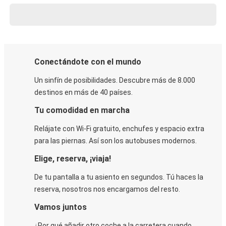
Conectándote con el mundo
Un sinfín de posibilidades. Descubre más de 8.000
destinos en más de 40 países.
Tu comodidad en marcha
Relájate con Wi-Fi gratuito, enchufes y espacio extra
para las piernas. Así son los autobuses modernos.
Elige, reserva, ¡viaja!
De tu pantalla a tu asiento en segundos. Tú haces la
reserva, nosotros nos encargamos del resto.
Vamos juntos
¿Por qué añadir otro coche a la carretera cuando