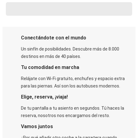
Conectándote con el mundo
Un sinfín de posibilidades. Descubre más de 8.000
destinos en más de 40 países.
Tu comodidad en marcha
Relájate con Wi-Fi gratuito, enchufes y espacio extra
para las piernas. Así son los autobuses modernos.
Elige, reserva, ¡viaja!
De tu pantalla a tu asiento en segundos. Tú haces la
reserva, nosotros nos encargamos del resto.
Vamos juntos
¿Por qué añadir otro coche a la carretera cuando