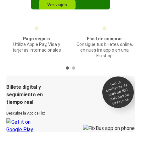
Ver viajes
Pago seguro
Fácil de comprar
Utiliza Apple Pay, Visa y
Consigue tus billetes online,
tarjetas internacionales
en nuestra app o en una
Flixshop
Con la
confianza de
Billete digital y
más de 500
seguimiento en
millones de
pasajeros
tiempo real
Descubre la App de Flix