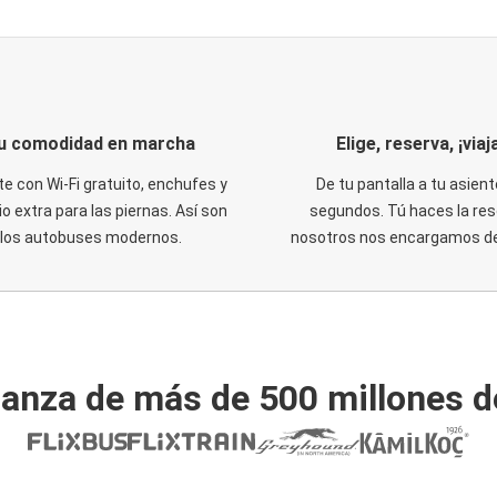
u comodidad en marcha
Elige, reserva, ¡viaja
te con Wi-Fi gratuito, enchufes y
De tu pantalla a tu asient
o extra para las piernas. Así son
segundos. Tú haces la res
los autobuses modernos.
nosotros nos encargamos del
ianza de más de 500 millones d