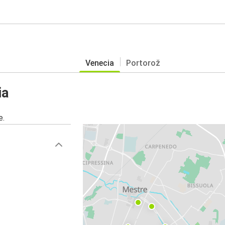
Venecia
Portorož
ia
e.