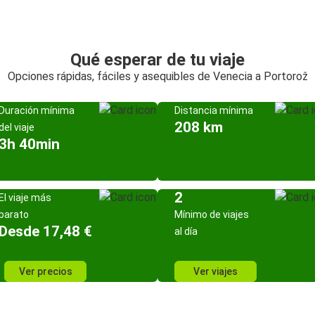
Qué esperar de tu viaje
Opciones rápidas, fáciles y asequibles de Venecia a Portorož
Duración mínima
Distancia mínima
208 km
del viaje
3h 40min
2
El viaje más
barato
Mínimo de viajes
Desde 17,48 €
al día
Ver precios
Ver viajes