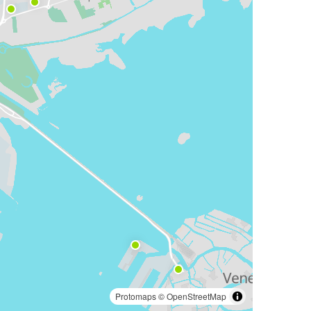
Protomaps
©
OpenStreetMap